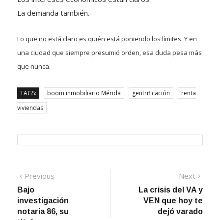
La demanda también.
Lo que no está claro es quién está poniendo los límites. Y en
una ciudad que siempre presumió orden, esa duda pesa más
que nunca.
TAGS:
boom inmobiliario Mérida
gentrificación
renta
viviendas
Navegación
Previous
Next
Previous
Next
post:
post:
Bajo
La crisis del VA y
de
investigación
VEN que hoy te
entradas
notaria 86, su
dejó varado