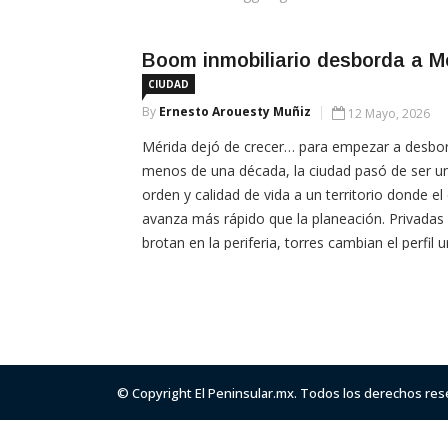
Boom inmobiliario desborda a M
CIUDAD
By
Ernesto Arouesty Muñiz
12 Mayo, 2026
Mérida dejó de crecer… para empezar a desbor
menos de una década, la ciudad pasó de ser un
orden y calidad de vida a un territorio donde el
avanza más rápido que la planeación. Privadas 
brotan en la periferia, torres cambian el perfil 
desarrollos de lujo prometen una […]
© Copyright El Peninsular.mx. Todos los derechos re