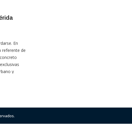
érida
darse. En
 referente de
 concreto
exclusivas
urbano y
servados.