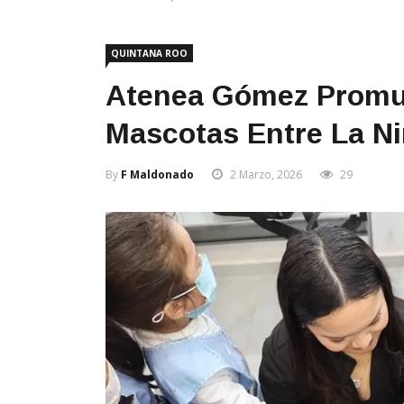
QUINTANA ROO
Atenea Gómez Promue
Mascotas Entre La Ni
By
F Maldonado
2 Marzo, 2026
29