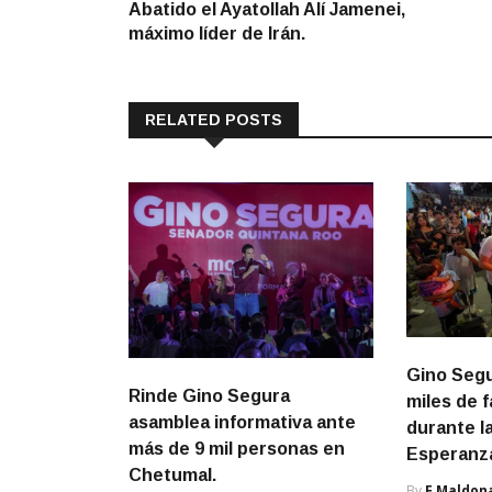
Abatido el Ayatollah Alí Jamenei,
entradas
máximo líder de Irán.
RELATED POSTS
Gino Segu
Rinde Gino Segura
miles de 
asamblea informativa ante
durante l
más de 9 mil personas en
Esperanz
Chetumal.
By
F Maldon