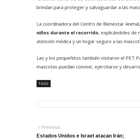
brindan para proteger y salvaguardar a las mas
La coordinadora del Centro de Bienestar Animal
niños durante el recorrido
, explicándoles de 
atención médica y un hogar seguro a las mascot
Las y los pequeñitos también visitaron el PET P
mascotas puedan convivir, ejercitarse y desarr
TAGS:
Navegación
Previous
Previous
post:
Estados Unidos e Israel atacan Irán;
de