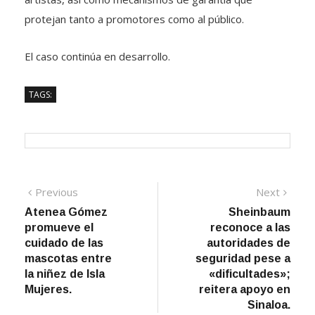
protejan tanto a promotores como al público.
El caso continúa en desarrollo.
TAGS:
Navegación
Previous
Next
Previous
Next
post:
post:
Atenea Gómez
Sheinbaum
de
promueve el
reconoce a las
entradas
cuidado de las
autoridades de
mascotas entre
seguridad pese a
la niñez de Isla
«dificultades»;
Mujeres.
reitera apoyo en
Sinaloa.