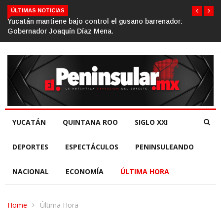
ÚLTIMAS NOTICIAS
Gino Segura impulsa el turismo comunitario desde el Sen
de la República.
YUCATÁN
QUINTANA ROO
SIGLO XXI
DEPORTES
ESPECTÁCULOS
PENINSULEANDO
NACIONAL
ECONOMÍA
ÚLTIMA HORA
Home
Última Hora