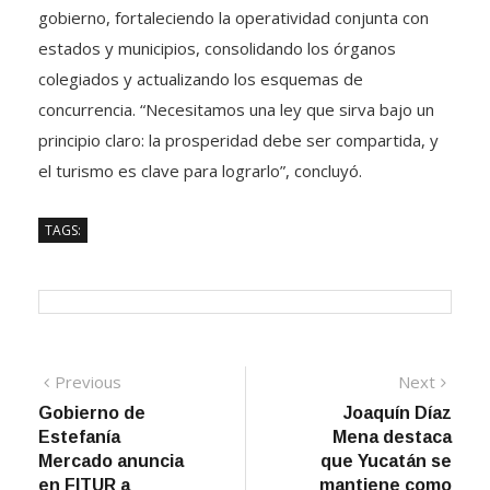
gobierno, fortaleciendo la operatividad conjunta con
estados y municipios, consolidando los órganos
colegiados y actualizando los esquemas de
concurrencia. “Necesitamos una ley que sirva bajo un
principio claro: la prosperidad debe ser compartida, y
el turismo es clave para lograrlo”, concluyó.
TAGS:
Navegación
Previous
Next
Previous
Next
post:
post:
Gobierno de
Joaquín Díaz
de
Estefanía
Mena destaca
entradas
Mercado anuncia
que Yucatán se
en FITUR a
mantiene como