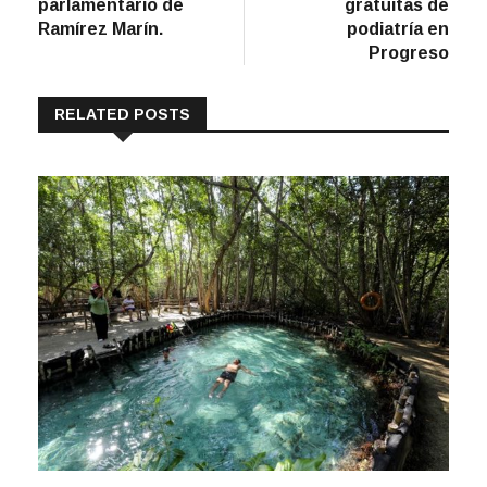
entradas
parlamentario de
gratuitas de
Ramírez Marín.
podiatría en
Progreso
RELATED POSTS