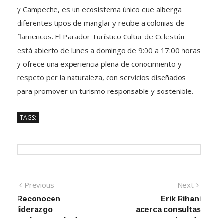
y Campeche, es un ecosistema único que alberga
diferentes tipos de manglar y recibe a colonias de
flamencos. El Parador Turístico Cultur de Celestún
está abierto de lunes a domingo de 9:00 a 17:00 horas
y ofrece una experiencia plena de conocimiento y
respeto por la naturaleza, con servicios diseñados
para promover un turismo responsable y sostenible.
TAGS:
Navegación
Previous
Next
Previous
Next
post:
post:
Reconocen
Erik Rihani
de
liderazgo
acerca consultas