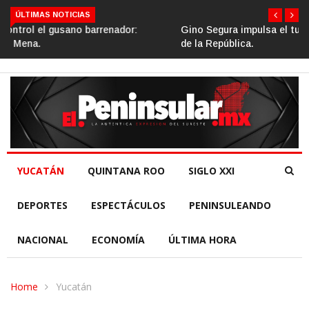
ÚLTIMAS NOTICIAS
Gino Segura impulsa el turismo comunitario desde el Senado
de la República.
YUCATÁN
QUINTANA ROO
SIGLO XXI
DEPORTES
ESPECTÁCULOS
PENINSULEANDO
NACIONAL
ECONOMÍA
ÚLTIMA HORA
Home
Yucatán