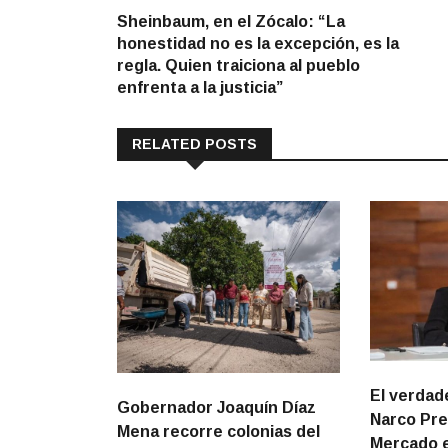
post:
Sheinbaum, en el Zócalo: “La
de
honestidad no es la excepción, es la
entradas
regla. Quien traiciona al pueblo
enfrenta a la justicia”
RELATED POSTS
El verdad
Gobernador Joaquín Díaz
Narco Pre
Mena recorre colonias del
Mercado e