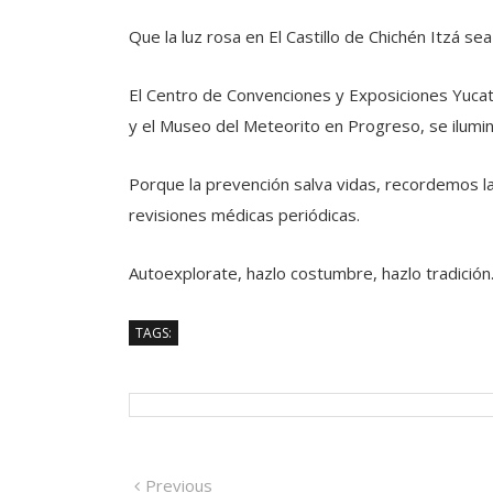
Que la luz rosa en El Castillo de Chichén Itzá s
El Centro de Convenciones y Exposiciones Yucatá
y el Museo del Meteorito en Progreso, se ilumi
Porque la prevención salva vidas, recordemos la
revisiones médicas periódicas.
Autoexplorate, hazlo costumbre, hazlo tradición
TAGS:
Navegación
Previous
Previous