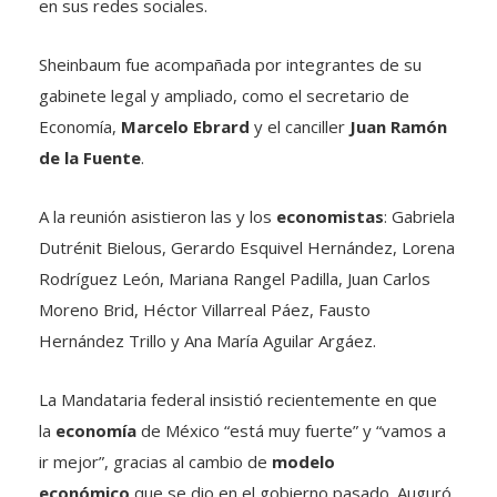
en sus redes sociales.
Sheinbaum fue acompañada por integrantes de su
gabinete legal y ampliado, como el secretario de
Economía,
Marcelo Ebrard
y el canciller
Juan Ramón
de la Fuente
.
A la reunión asistieron las y los
economistas
: Gabriela
Dutrénit Bielous, Gerardo Esquivel Hernández, Lorena
Rodríguez León, Mariana Rangel Padilla, Juan Carlos
Moreno Brid, Héctor Villarreal Páez, Fausto
Hernández Trillo y Ana María Aguilar Argáez.
La Mandataria federal insistió recientemente en que
la
econom
ía
de México “está muy fuerte” y “vamos a
ir mejor”, gracias al cambio de
modelo
econ
ó
mico
que se dio en el gobierno pasado. Auguró