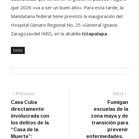
que 2026 «va a ser un buen año». Para esta tarde, la
Mandataria federal tiene previsto la inauguración del
Hospital Genaro Regional No. 25 «General Ignacio
Zaragoza»del IMSS, en la alcaldía
Iztapalapa
.
TAGS:
Navegación
Previous
Next
Previous
Next
post:
post:
Casa Cuba
Fumigan
de
directamente
escuelas de la
entradas
involucrada con
zona maya y de
los delitos de la
transición para
“Casa de la
prevenir
Muerte”:
enfermedades.