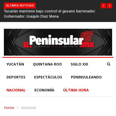
ÚLTIMAS NOTICIAS
trol el gusano barrenador:
Gino Segura impulsa el turism
Mena.
de la República.
YUCATÁN
QUINTANA ROO
SIGLO XXI
DEPORTES
ESPECTÁCULOS
PENINSULEANDO
NACIONAL
ECONOMÍA
ÚLTIMA HORA
Home
Nacional