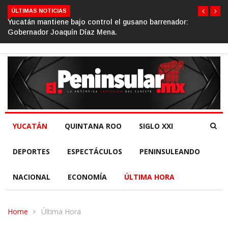
ÚLTIMAS NOTICIAS
ador:
Gino Segura impulsa el turismo comunitario desde 
de la República.
YUCATÁN
QUINTANA ROO
SIGLO XXI
DEPORTES
ESPECTÁCULOS
PENINSULEANDO
NACIONAL
ECONOMÍA
ÚLTIMA HORA
Home
Última Hora