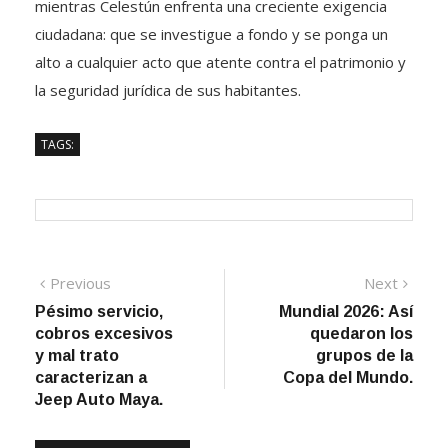
mientras Celestún enfrenta una creciente exigencia
ciudadana: que se investigue a fondo y se ponga un
alto a cualquier acto que atente contra el patrimonio y
la seguridad jurídica de sus habitantes.
TAGS:
Navegación
Previous
Next
Previous
Next
post:
post:
Pésimo servicio,
Mundial 2026: Así
de
cobros excesivos
quedaron los
entradas
y mal trato
grupos de la
caracterizan a
Copa del Mundo.
Jeep Auto Maya.