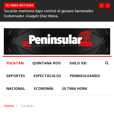
ÚLTIMAS NOTICIAS
Gino Segura impulsa el turismo comunitario desde el Senad
de la República.
YUCATÁN
QUINTANA ROO
SIGLO XXI
DEPORTES
ESPECTÁCULOS
PENINSULEANDO
NACIONAL
ECONOMÍA
ÚLTIMA HORA
Home
Yucatán