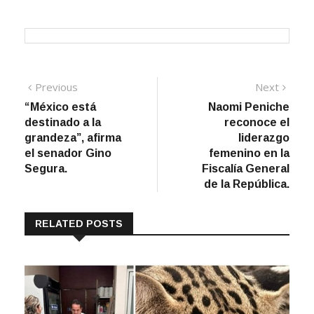
Navegación
Previous
Next
Previous
Next
post:
post:
“México está
Naomi Peniche
de
destinado a la
reconoce el
entradas
grandeza”, afirma
liderazgo
el senador Gino
femenino en la
Segura.
Fiscalía General
de la República.
RELATED POSTS