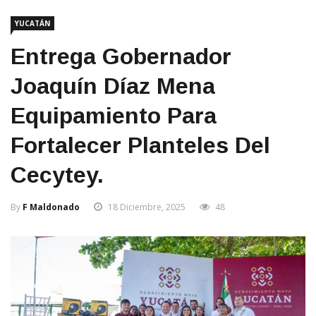
YUCATÁN
Entrega Gobernador
Joaquín Díaz Mena
Equipamiento Para
Fortalecer Planteles Del
Cecytey.
By
F Maldonado
18 Diciembre, 2025
48