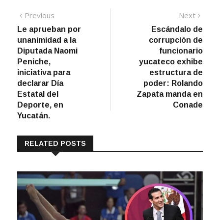
Navegación
Previous
Next
Previous
Next
post:
post:
Le aprueban por
Escándalo de
de
unanimidad a la
corrupción de
entradas
Diputada Naomi
funcionario
Peniche,
yucateco exhibe
iniciativa para
estructura de
declarar Día
poder: Rolando
Estatal del
Zapata manda en
Deporte, en
Conade
Yucatán.
RELATED POSTS