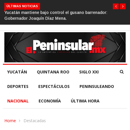
ÚLTIMAS NOTICIAS
Gino Segura impulsa el turismo comunitario desde el Senado
de la República.
YUCATÁN
QUINTANA ROO
SIGLO XXI
DEPORTES
ESPECTÁCULOS
PENINSULEANDO
NACIONAL
ECONOMÍA
ÚLTIMA HORA
Home
Destacadas