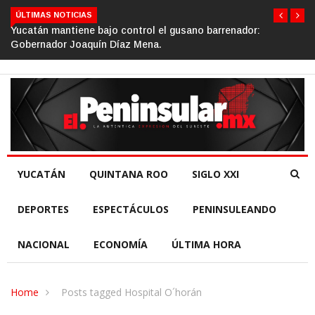
ÚLTIMAS NOTICIAS
Yucatán mantiene bajo control el gusano barrenador:
Gobernador Joaquín Díaz Mena.
YUCATÁN
QUINTANA ROO
SIGLO XXI
DEPORTES
ESPECTÁCULOS
PENINSULEANDO
NACIONAL
ECONOMÍA
ÚLTIMA HORA
Home
Posts tagged Hospital O´horán