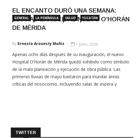
EL ENCANTO DURÓ UNA SEMANA:
LLUVIAS EXHIBEN AL NUEVO O’HORÁN
GENERAL
LA PENÍNSULA
SALUD
YUCATÁN
DE MÉRIDA
By
Ernesto Arouesty Muñiz
1 Junio, 2026
Apenas ocho días después de su inauguración, el nuevo
Hospital O’Horán de Mérida quedó exhibido como símbolo
de la mala planeación y ejecución de obra pública. Las
primeras lluvias de mayo bastaron para inundar áreas
críticas del nosocomio, incluyendo salas de espera y
espacios de terapia intensiva, donde se documentaron
filtraciones y goteras que se […]
TWITTER