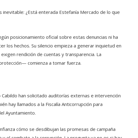
 inevitable: ¿Está enterada Estefanía Mercado de lo que
ngún posicionamiento oficial sobre estas denuncias ni ha
cer los hechos. Su silencio empieza a generar inquietud en
 exigen rendición de cuentas y transparencia. La
protección— comienza a tomar fuerza.
 Cabildo han solicitado auditorías externas e intervención
ién hay llamados a la Fiscalía Anticorrupción para
del Ayuntamiento.
confianza cómo se desdibujan las promesas de campaña
a y el combate a la corrupción. La pregunta ya no es si hay