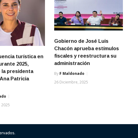
Gobierno de José Luis
Chacón aprueba estímulos
fiscales y reestructura su
uencia turística en
administración
rante 2025,
 la presidenta
By
F Maldonado
 Ana Patricia
26 Diciembre, 2025
ado
, 2025
servados.