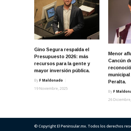
Gino Segura respalda el
Menor afl
Presupuesto 2026: más
Cancún du
recursos para la gente y
reconoció
mayor inversión pública.
municipal
By
F Maldonado
Peralta.
19 Noviembre, 2025
By
F Maldon
26 Diciembre
© Copyright El Peninsular.mx. Todos los derechos re