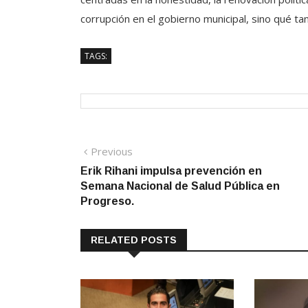
corrupción en el gobierno municipal, sino qué ta
TAGS:
Navegación
Previous
Previous
post:
Erik Rihani impulsa prevención en
de
Semana Nacional de Salud Pública en
entradas
Progreso.
RELATED POSTS