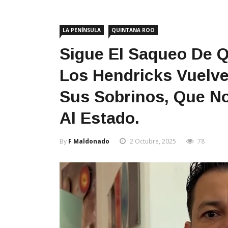
LA PENÍNSULA
QUINTANA ROO
Sigue El Saqueo De 
Los Hendricks Vuelv
Sus Sobrinos, Que N
Al Estado.
By
F Maldonado
2 Octubre, 2025
78