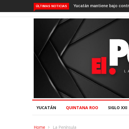
 el gusano barrenador: Gobernador Joaquín Díaz Mena.
Gino Segura
ÚLTIMAS NOTICIAS
YUCATÁN
QUINTANA ROO
SIGLO XXI
Home
La Península