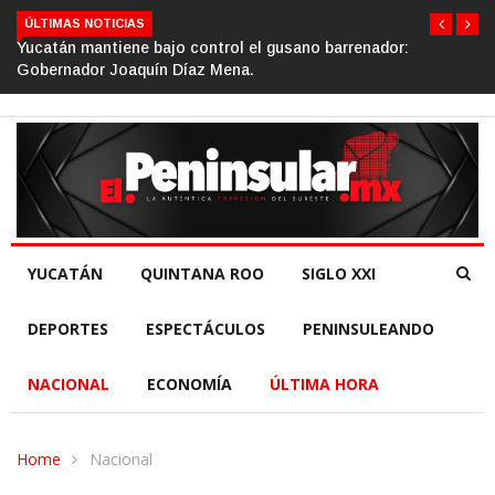
ÚLTIMAS NOTICIAS
no barrenador:
Gino Segura impulsa el turismo comunitari
de la República.
YUCATÁN
QUINTANA ROO
SIGLO XXI
DEPORTES
ESPECTÁCULOS
PENINSULEANDO
NACIONAL
ECONOMÍA
ÚLTIMA HORA
Home
Nacional