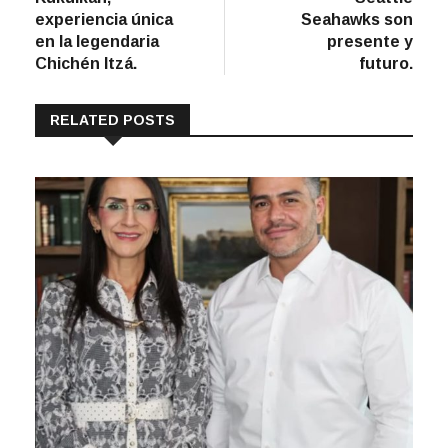
entradas
experiencia única
Seahawks son
en la legendaria
presente y
Chichén Itzá.
futuro.
RELATED POSTS