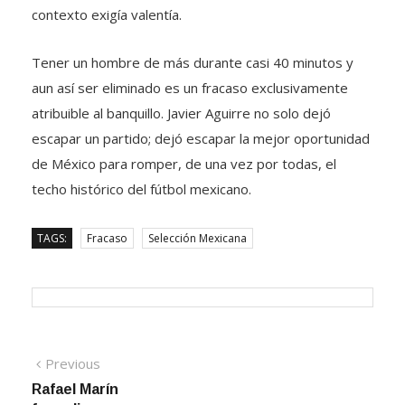
contexto exigía valentía.
Tener un hombre de más durante casi 40 minutos y
aun así ser eliminado es un fracaso exclusivamente
atribuible al banquillo. Javier Aguirre no solo dejó
escapar un partido; dejó escapar la mejor oportunidad
de México para romper, de una vez por todas, el
techo histórico del fútbol mexicano.
TAGS:
Fracaso
Selección Mexicana
Navegación
Previous
Previous
post:
Rafael Marín
de