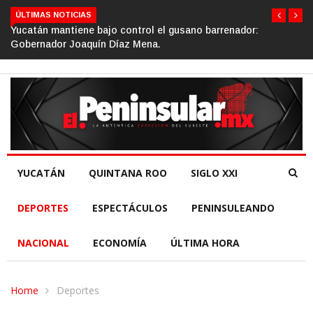
ÚLTIMAS NOTICIAS
Gino Segura impulsa el turismo comunitario desde el Senad
de la República.
YUCATÁN
QUINTANA ROO
SIGLO XXI
DEPORTES
ESPECTÁCULOS
PENINSULEANDO
NACIONAL
ECONOMÍA
ÚLTIMA HORA
Home
Deportes