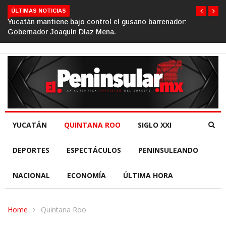
ÚLTIMAS NOTICIAS
ajo control el gusano barrenador:
Gino Segura impulsa el
n Díaz Mena.
de la República.
YUCATÁN
QUINTANA ROO
SIGLO XXI
DEPORTES
ESPECTÁCULOS
PENINSULEANDO
NACIONAL
ECONOMÍA
ÚLTIMA HORA
Home
Quintana Roo