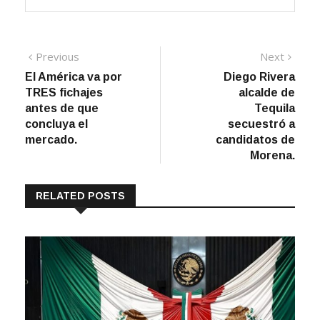
Navegación
Previous
Next
Previous
Next
post:
post:
El América va por
Diego Rivera
de
TRES fichajes
alcalde de
entradas
antes de que
Tequila
concluya el
secuestró a
mercado.
candidatos de
Morena.
RELATED POSTS