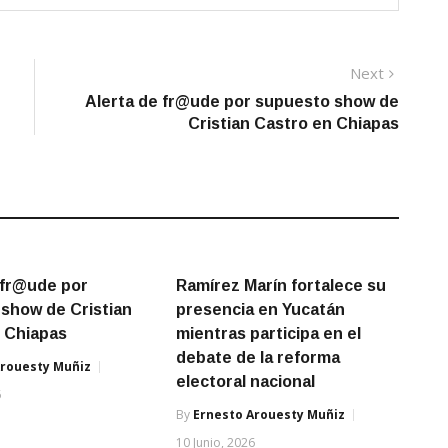
Next
Next
post:
Alerta de fr@ude por supuesto show de
Cristian Castro en Chiapas
 fr@ude por
Ramírez Marín fortalece su
show de Cristian
presencia en Yucatán
 Chiapas
mientras participa en el
debate de la reforma
Arouesty Muñiz
electoral nacional
6
By
Ernesto Arouesty Muñiz
10 Junio, 2026