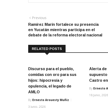
Navegación
Previous
Previous
post:
Ramírez Marín fortalece su presencia
de
en Yucatán mientras participa en el
entradas
debate de la reforma electoral nacional
RELATED POSTS
Discurso para el pueblo,
Alerta de
comidas con oro para sus
supuesto 
hijos: hipocresía y
Castro en
opulencia, el legado de
By
Ernesto 
AMLO
18 Junio, 202
By
Ernesto Arouesty Muñiz
3 Junio, 2026