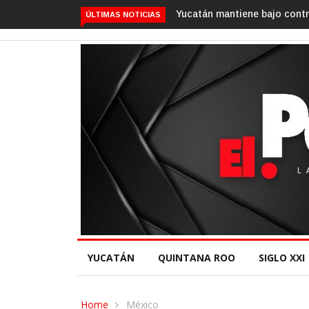
Yucatán mantiene bajo control el gusano barrenador: Gob
ÚLTIMAS NOTICIAS
YUCATÁN
QUINTANA ROO
SIGLO XXI
Home
México