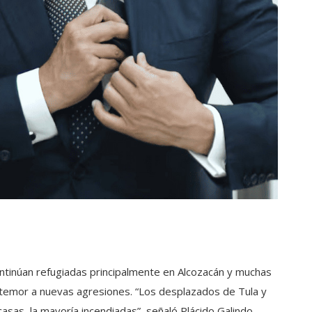
continúan refugiadas principalmente en Alcozacán y muchas
temor a nuevas agresiones. “Los desplazados de Tula y
asas, la mayoría incendiadas”, señaló Plácido Galindo,