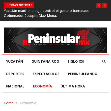
ÚLTIMAS NOTICIAS
Gino Segura impulsa el turismo comunitario desde el Senado
de la República.
YUCATÁN
QUINTANA ROO
SIGLO XXI
DEPORTES
ESPECTÁCULOS
PENINSULEANDO
NACIONAL
ECONOMÍA
ÚLTIMA HORA
Home
Economía