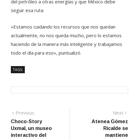
del petróleo a otras energías y que México debe
seguir esa ruta:
«Estamos cuidando los recursos que nos quedan
actualmente, no nos queda mucho, pero lo estamos
haciendo de la manera más inteligente y trabajamos
todo el día para eso», puntualizó.
TAGS:
Navegación
Previous
Next
Previous
Next
post:
post:
Choco-Story
Atenea Gómez
de
Uxmal, un museo
Ricalde se
entradas
interactivo del
mantiene