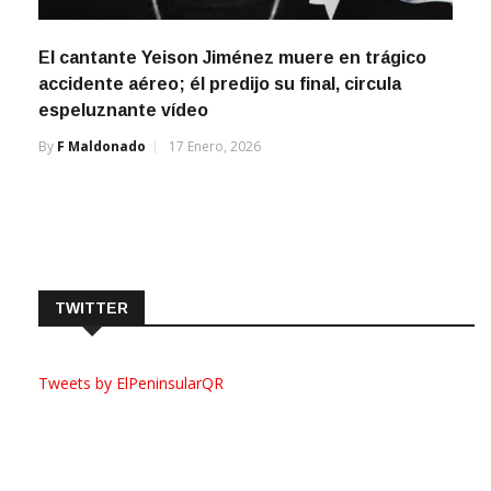
El cantante Yeison Jiménez muere en trágico
accidente aéreo; él predijo su final, circula
espeluznante vídeo
By
F Maldonado
17 Enero, 2026
TWITTER
Tweets by ElPeninsularQR