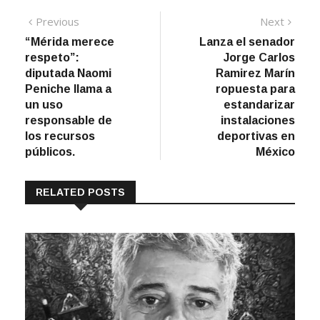
Navegación
Previous
Next
Previous
Next
post:
post:
“Mérida merece
Lanza el senador
de
respeto”:
Jorge Carlos
entradas
diputada Naomi
Ramirez Marín
Peniche llama a
ropuesta para
un uso
estandarizar
responsable de
instalaciones
los recursos
deportivas en
públicos.
México
RELATED POSTS