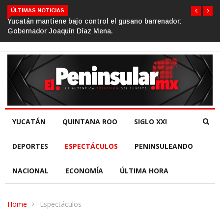
ÚLTIMAS NOTICIAS
ajo control el gusano barrenador:
Gino Segura impulsa el
n Díaz Mena.
de la República.
YUCATÁN
QUINTANA ROO
SIGLO XXI
DEPORTES
ESPECTÁCULOS
PENINSULEANDO
NACIONAL
ECONOMÍA
ÚLTIMA HORA
Home
Espectáculos