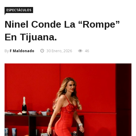
ESPECTÁCULOS
Ninel Conde La “rompe”
En Tijuana.
By
F Maldonado
30 Enero, 2026
46