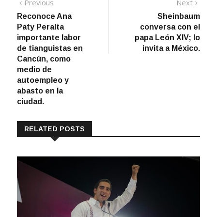
Navegación
Previous
Next
Previous
Next
post:
post:
Reconoce Ana
Sheinbaum
de
Paty Peralta
conversa con el
entradas
importante labor
papa León XIV; lo
de tianguistas en
invita a México.
Cancún, como
medio de
autoempleo y
abasto en la
ciudad.
RELATED POSTS