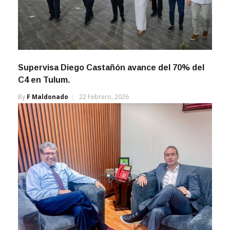
Supervisa Diego Castañón avance del 70% del
C4 en Tulum.
By
F Maldonado
22 Febrero, 2026