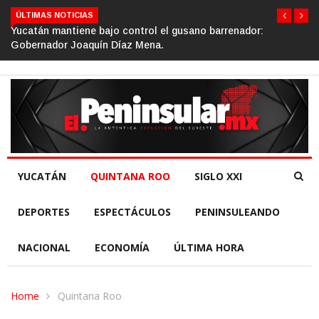
ÚLTIMAS NOTICIAS
dor:
Gino Segura impulsa el turismo comunitario desde el
de la República.
YUCATÁN
QUINTANA ROO
SIGLO XXI
DEPORTES
ESPECTÁCULOS
PENINSULEANDO
NACIONAL
ECONOMÍA
ÚLTIMA HORA
Home
Quintana Roo