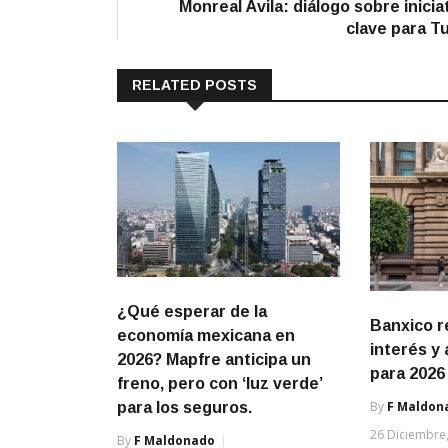
Monreal Ávila: diálogo sobre inicia
entradas
clave para T
RELATED POSTS
¿Qué esperar de la
Banxico r
economía mexicana en
interés y 
2026? Mapfre anticipa un
para 2026
freno, pero con ‘luz verde’
By
F Maldon
para los seguros.
26 Diciembre
By
F Maldonado