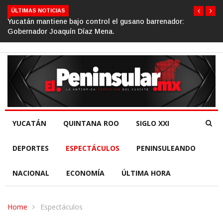
ÚLTIMAS NOTICIAS
Gino Segura impulsa el turismo comunitario desde el Sen
de la República.
YUCATÁN
QUINTANA ROO
SIGLO XXI
DEPORTES
ESPECTÁCULOS
PENINSULEANDO
NACIONAL
ECONOMÍA
ÚLTIMA HORA
Home
Espectáculos