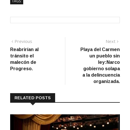
TAGS:
Navegación
Previous
Next
Previous
Next
post:
post:
Reabrirían al
Playa del Carmen
de
tránsito el
un pueblo sin
entradas
malecón de
ley:Narco
Progreso.
gobierno solapa
a la delincuencia
organizada.
RELATED POSTS