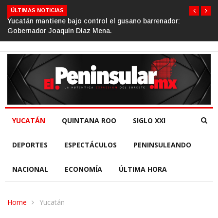
ÚLTIMAS NOTICIAS
r:
Gino Segura impulsa el turismo comunitario desde el 
de la República.
YUCATÁN
QUINTANA ROO
SIGLO XXI
DEPORTES
ESPECTÁCULOS
PENINSULEANDO
NACIONAL
ECONOMÍA
ÚLTIMA HORA
Home
Yucatán