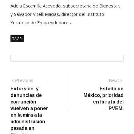
Adela Escamilla Acevedo, subsecretaria de Bienestar;
y Salvador Vitelli Macías, director del Instituto
Yucateco de Emprendedores.
TAGS:
Navegación
Previous
Next
Previous
Next
post:
post:
Extorsión y
Estado de
de
denuncias de
México, prioridad
entradas
corrupción
en la ruta del
vuelven a poner
PVEM.
en la mira a la
administración
pasada en