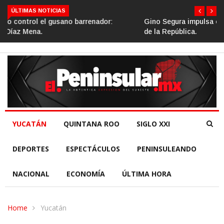
ÚLTIMAS NOTICIAS
Gino Segura impulsa el turismo comunitario desde el Senado
de la República.
YUCATÁN
QUINTANA ROO
SIGLO XXI
DEPORTES
ESPECTÁCULOS
PENINSULEANDO
NACIONAL
ECONOMÍA
ÚLTIMA HORA
Home
Yucatán