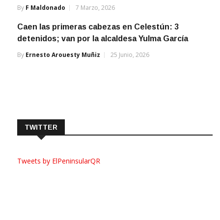
By
F Maldonado
7 Marzo, 2026
Caen las primeras cabezas en Celestún: 3
detenidos; van por la alcaldesa Yulma García
By
Ernesto Arouesty Muñiz
25 Junio, 2026
TWITTER
Tweets by ElPeninsularQR