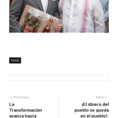
TAGS:
Navegación
Previous
Next
Previous
Next
post:
post:
La
¡El dinero del
de
Transformación
pueblo se queda
entradas
avanza hasta
en el pueblo!: