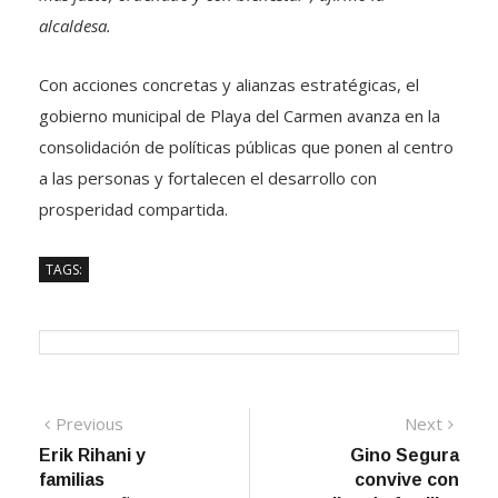
alcaldesa.
Con acciones concretas y alianzas estratégicas, el
gobierno municipal de Playa del Carmen avanza en la
consolidación de políticas públicas que ponen al centro
a las personas y fortalecen el desarrollo con
prosperidad compartida.
TAGS:
Navegación
Previous
Next
Previous
Next
post:
post:
Erik Rihani y
Gino Segura
de
familias
convive con