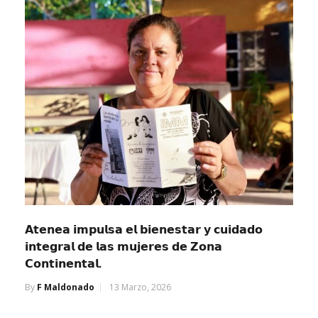
𝗔𝘁𝗲𝗻𝗲𝗮 𝗶𝗺𝗽𝘂𝗹𝘀𝗮 𝗲𝗹 𝗯𝗶𝗲𝗻𝗲𝘀𝘁𝗮𝗿 𝘆 𝗰𝘂𝗶𝗱𝗮𝗱𝗼
𝗶𝗻𝘁𝗲𝗴𝗿𝗮𝗹 𝗱𝗲 𝗹𝗮𝘀 𝗺𝘂𝗷𝗲𝗿𝗲𝘀 𝗱𝗲 𝗭𝗼𝗻𝗮
𝗖𝗼𝗻𝘁𝗶𝗻𝗲𝗻𝘁𝗮𝗹.
By
F Maldonado
13 Marzo, 2026