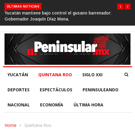
ÚLTIMAS NOTICIAS
trol el gusano barrenador:
Gino Segura impulsa el turism
Mena.
de la República.
YUCATÁN
QUINTANA ROO
SIGLO XXI
DEPORTES
ESPECTÁCULOS
PENINSULEANDO
NACIONAL
ECONOMÍA
ÚLTIMA HORA
Home
Quintana Roo