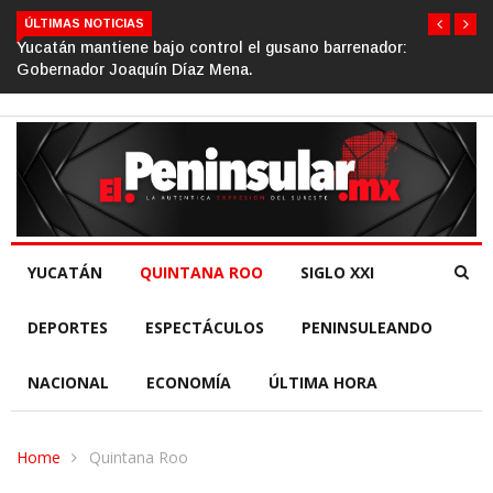
ÚLTIMAS NOTICIAS
control el gusano barrenador:
Gino Segura impulsa el tur
az Mena.
de la República.
YUCATÁN
QUINTANA ROO
SIGLO XXI
DEPORTES
ESPECTÁCULOS
PENINSULEANDO
NACIONAL
ECONOMÍA
ÚLTIMA HORA
Home
Quintana Roo