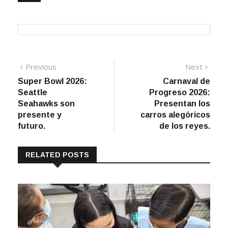
Navegación
Previous
Next
Previous
Next
post:
post:
Super Bowl 2026:
Carnaval de
de
Seattle
Progreso 2026:
entradas
Seahawks son
Presentan los
presente y
carros alegóricos
futuro.
de los reyes.
RELATED POSTS