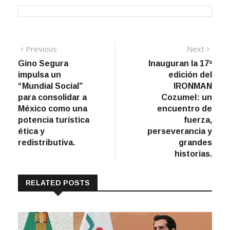
Navegación
Previous
Next
Previous
Next
post:
post:
Gino Segura
Inauguran la 17ª
de
impulsa un
edición del
entradas
“Mundial Social”
IRONMAN
para consolidar a
Cozumel: un
México como una
encuentro de
potencia turística
fuerza,
ética y
perseverancia y
redistributiva.
grandes
historias.
RELATED POSTS