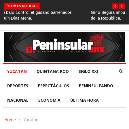
ÚLTIMAS NOTICIAS
Gino Segura impulsa el turismo comunitario desde el Senado
de la República.
YUCATÁN
QUINTANA ROO
SIGLO XXI
DEPORTES
ESPECTÁCULOS
PENINSULEANDO
NACIONAL
ECONOMÍA
ÚLTIMA HORA
Home
Yucatán