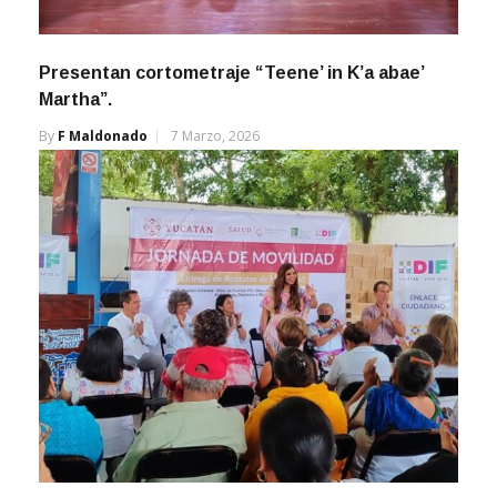
Presentan cortometraje “Teene’ in K’a abae’
Martha”.
By
F Maldonado
7 Marzo, 2026