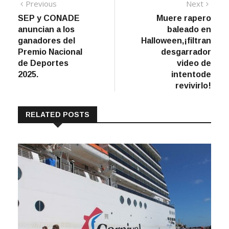
Navegación
Previous
Next
Previous
Next
post:
post:
SEP y CONADE
Muere rapero
de
anuncian a los
baleado en
entradas
ganadores del
Halloween,¡filtran
Premio Nacional
desgarrador
de Deportes
video de
2025.
intentode
revivirlo!
RELATED POSTS