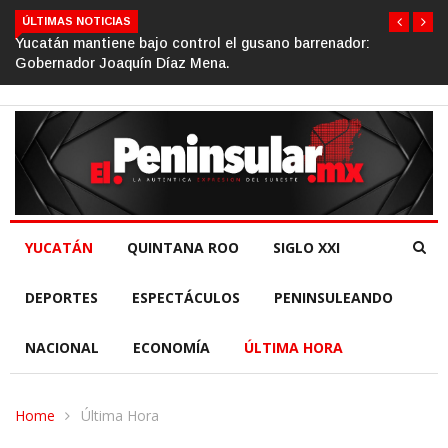
ÚLTIMAS NOTICIAS
trol el gusano barrenador:
Gino Segura impulsa el turism
Mena.
de la República.
YUCATÁN
QUINTANA ROO
SIGLO XXI
DEPORTES
ESPECTÁCULOS
PENINSULEANDO
NACIONAL
ECONOMÍA
ÚLTIMA HORA
Home
Última Hora