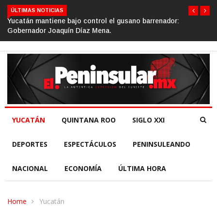
ÚLTIMAS NOTICIAS
ne bajo control el gusano barrenador:
Gino Segura impuls
aquín Díaz Mena.
de la República.
YUCATÁN
QUINTANA ROO
SIGLO XXI
DEPORTES
ESPECTÁCULOS
PENINSULEANDO
NACIONAL
ECONOMÍA
ÚLTIMA HORA
Home
Yucatán