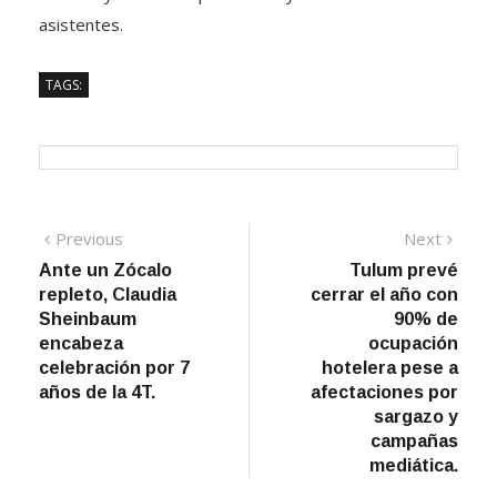
asistentes.
TAGS:
Navegación
Previous
Next
Previous
Next
post:
post:
Ante un Zócalo
Tulum prevé
de
repleto, Claudia
cerrar el año con
entradas
Sheinbaum
90% de
encabeza
ocupación
celebración por 7
hotelera pese a
años de la 4T.
afectaciones por
sargazo y
campañas
mediática.