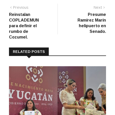
Navegación
Previous
Next
Previous
Next
post:
post:
Reinstalan
Presume
de
COPLADEMUN
Ramírez Marín
entradas
para definir el
helipuerto en
rumbo de
Senado.
Cozumel.
RELATED POSTS