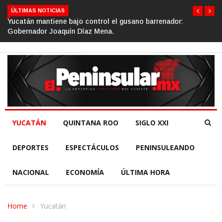
ÚLTIMAS NOTICIAS
Yucatán mantiene bajo control el gusano barrenador:
Gin
Gobernador Joaquín Díaz Mena.
de 
YUCATÁN
QUINTANA ROO
SIGLO XXI
DEPORTES
ESPECTÁCULOS
PENINSULEANDO
NACIONAL
ECONOMÍA
ÚLTIMA HORA
Home
Yucatán