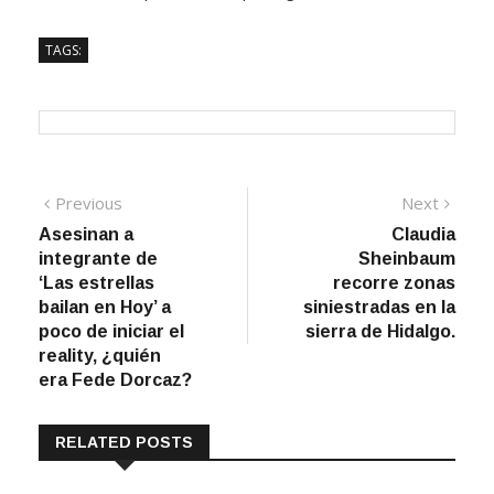
TAGS:
Navegación
Previous
Next
Previous
Next
post:
post:
Asesinan a
Claudia
de
integrante de
Sheinbaum
entradas
‘Las estrellas
recorre zonas
bailan en Hoy’ a
siniestradas en la
poco de iniciar el
sierra de Hidalgo.
reality, ¿quién
era Fede Dorcaz?
RELATED POSTS