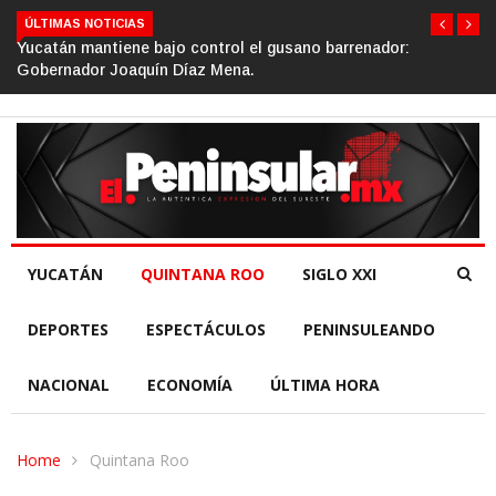
ÚLTIMAS NOTICIAS
enador:
Gino Segura impulsa el turismo comunitario desd
de la República.
YUCATÁN
QUINTANA ROO
SIGLO XXI
DEPORTES
ESPECTÁCULOS
PENINSULEANDO
NACIONAL
ECONOMÍA
ÚLTIMA HORA
Home
Quintana Roo