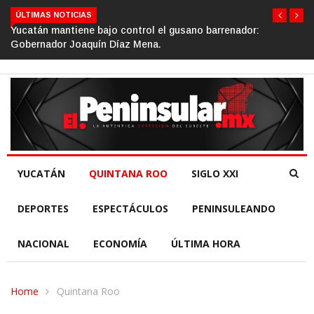
ÚLTIMAS NOTICIAS
Gino Segura impulsa el turismo comunitario desde el Senado
de la República.
YUCATÁN
QUINTANA ROO
SIGLO XXI
DEPORTES
ESPECTÁCULOS
PENINSULEANDO
NACIONAL
ECONOMÍA
ÚLTIMA HORA
Home
Quintana Roo