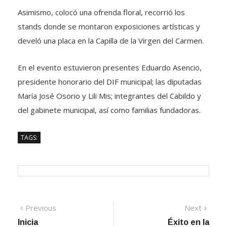
Asimismo, colocó una ofrenda floral, recorrió los
stands donde se montaron exposiciones artísticas y
develó una placa en la Capilla de la Virgen del Carmen.
En el evento estuvieron presentes Eduardo Asencio,
presidente honorario del DIF municipal; las diputadas
María José Osorio y Lili Mis; integrantes del Cabildo y
del gabinete municipal, así como familias fundadoras.
TAGS:
Navegación
Previous
Next
Previous
Next
post:
post:
Inicia
Éxito en la